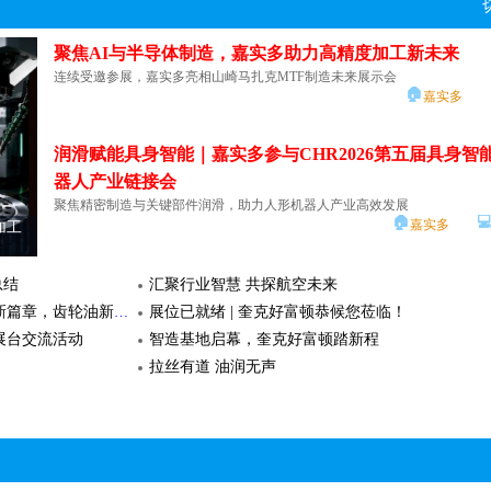
七大趋势开启机器视觉黄金增长期，登陆2027上海机器视觉展抢占行业新赛道！
中小型制造商需要应对严峻挑战：工件日益复杂，产品型号繁多，交货期紧
车身轻量化持续普及，铝合金车身零部件用量大幅提升。传统CNC加工难以
案例分享 |全天候稳定运行：雷尼绍NC4+ Blue 对刀仪为精密加工护航
汽车伞齿轮加工 | 沃尔德定制型PCBN车刀片应用
创造的最大化，必须合理安排资深员工。
能与成本，机器人激光切割成为主流升级方案，..
未来
2026年6月工程机械行业主要产品销售快报
案例精选 | 可实现安全稳定无人化生产的雄克iTENDO² seismo磁性传感器
碳纤维复合材料轴套加工 | 沃尔德PCD刀片车削案
🏠

聚焦AI与半导体制造，嘉实多助力高精度加工新未来
FANUC
FARO CREAFORM机械行业案例 | 小松 (Komatsu) 如何以类比外科手术的精度检测巨型钢构件
“十五五”碳达峰，船舶行业怎么干？
享
连续受邀参展，嘉实多亮相山崎马扎克MTF制造未来展示会
加工转型（MX）助力半导体行业零部件生产
精准对接 | F2F Connecting 关键买家配对会，资源直
济运行情况
🏠
嘉实多
数控加工的分包制造商或系统供应商希望开拓或扩展半导体市场，然而挑战
随着新质生产力的发展，高端制造领域对零部件表面质量的要求达到了新高度。
中国造船三大指标领跑全球 一季度新接订单量同比增195.2%
三大指标领跑全球 中国造船全产业链发展
期时间超长，小于1微米的严格公差，高表面质量，以及ISO标准有关洁净
12-13日，SurfacePME上海国际磨削、去毛刺、..
DeVOKMQ彩色三维扫描仪
思看科技 AutoScan-K 定制型自动化3D
思看科技 AM-DESK
的..
BIG高精度强力铣刀柄：汽车模具铣削加工的解决方案
🏠
💻
润滑赋能具身智能｜嘉实多参与CHR2026第五届具身智
SurfacePME表面精密加工
机器人
3D打印
汽
检测系统
3D检测
车轻量
精准对接 | F2F Connecting 关键买家配对会，资
加工转型（MX）助力半导体行业零部件生产
随着汽车行业车型迭代加速，汽车覆盖件、压铸、内饰等模具对加工效率、
源直达..
激光精密加工技术在半导体元器件中的优势
器人产业链接会
稳定性要求持续升级。汽车模具多采用ICD5、Cr12MoV、GGG70L等中
在半导体产业迈向更高集成度与更小制程节点的当下，制
聚焦精密制造与关键部件润滑，助力人形机器人产业高效发展
工负..
当“一机多能”遇上三大工艺：基恩士IM-X1000如何让
节制造白皮书
CCMT 2026 | DMG MORI聚焦行业高效解决方案
管道爬行机器人稳定性测量与评价-API激光跟踪仪
🏠

度与效率成为破局关键。激光精密加工技术以其非接触、.
嘉实多
加工
润滑赋能具身智能｜嘉实多参与CHR2026第五
💻
铣床
铣刀
刀柄
刀
切削件的测量化繁为简！
MX聚焦重点行业
展会邀请 | 亲鉴创新 上海CCMT 2026
届具身智能..
30%效率提升！上海发那科一体式焊机解锁汽车零部件高质量焊接新范式
钨价持续上涨，刀具降本增效：ISCAR高性价比切削方
IM-X1000系列只需一个按钮便可完成各种尺寸的测量。 1 台即可完成多台
技术为防洪提供保障
DMG MORI案例:汽车电动化转型中的数控加工生
领域的应用
总结
汇聚行业智慧 共探航空未来
受钨材价格持续上行影响，机加工行业刀具耗材成本、综合制造成本持续承
硬质合金刀具在风电大型轴承加工中的解决
量内容！
2026新年寄语丨DMG MORI：锚定新质生产力，共塑智造新未来/以价值共赢驱动智造新未来
DMG MORI成功案例 | 高精度的原型件生产
案例分享 | 绝对式编码器赋能 Spanesi 新一代汽车维修机械臂
🏠
降本逻辑已全面转向精益化控耗、高利用率增..
基恩
维斯塔斯携手埃克森美孚开启全球合作新篇章，齿轮油新品首批交付圆满完成
展位已就绪 | 奎克好富顿恭候您莅临！
专题
📋
💻
工的解
钨价持续上涨，刀具降本增效：ISCAR高性价
复合材料
立铣刀
切槽刀
钻头
铣刀
专机轴承修复数字化三维检测解决方案 - API激光跟踪
随着风电整机功率持续突破，主轴及变桨轴承正加速向大型
展台交流活动
智造基地启幕，奎克好富顿踏新程
比切削方案..
体元器件中的优势应
硬质合金刀具在风电大型轴承加工中的解决方
某大型矿企的破碎专机因长期满负荷运转，核心传动轴承出现较严重的磨损
💻
拉丝有道 油润无声
案技术专题
停机。轴承作为其核心部件之一，精度要求非..
解决方案技术专题
株洲钻石涡轮增压器壳体加工解决方案
00
专机轴承修复数字化三维检测解决方案 - API激
🏠
💻
API
API激光跟踪仪
便携三坐标
激
光跟踪仪..
钻石云启新境 智刃切削未来——钻石智刃全生态解决方案重磅发布
身制造中的数字化应用
2026新年特刊：新质驱动全链，智造重塑生
析与优化策略
创新，笃行致远：黛杰公司持续推出高效刀具解决
专题
航空航天部件的数字化检测技术创新与应用
夏季金属加工液管理维护须知
！
1台更比5台强？AI服务器供应链必备！
株洲钻石重磅推出小零件车削新品 赋能人形机器人与 3C 行业高质量发展
强强联合！OSG提交一份专为微细精密加工而生的
夏季高温高湿，是金属加工液出现发臭变质、防锈失效、泡沫增多、员工皮
术与应用实践专题
新质技术在工业质量检测中的应用专题
FARO CREAFORM轨道交通行业案例 | Bode – Die Tür 如何借助三维扫描技术设备升级轨道交通车门系统的制造工艺
API 9D激光雷达在汽车产线的集成应用
高发期。高温下微生物繁殖速度加快，多数细菌最适宜繁殖的温度范围为30℃