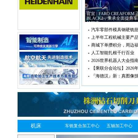
官宣 | FARO CREAFORM 
BLACK2，秉承全面提升
的初衷
商城下单攒积分，周边
人工智能扎根千行百业
2026世界机器人大会指南
『海德汉』新：真图像
机床
车铣复合加工中心
五轴加工中心