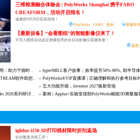
加工新篇章专题
激光焊接自动化助力小批量生产技术专题
FARO CREAFORM机械行业案例 | 小松 (Komatsu) 如何以类比外科手术的精度检测巨型钢构件
管道爬行机器人稳定性测量与评价-API激光跟踪仪
时..
三维检测融合体验会 | PolyWorks Shanghai 携手FARO
雄克 JGZ
新松 重载移动机器人
新松 辅助装配
海克斯康工业测量解决方案推荐：聚焦全场景测量，高效精准之选​
工业机器人如何引领产线智能化专题
航空航天领域案例 | 西捷航空如何借助 FARO CREAFORM 技术设备按照波音标准评估其 10% 的受损机队
案例 | Applus+实验室借助PolyWorks赋能3D测量服
CREAFORM，活动开启报名！
检测技术专题
创新切削刀具实现工艺优化技术专题
拉丝有道 油润无声
诚邀您8月28日莅临现场！
🏠
💻
效率提升中的创新应用专题
2025新年特刊：打造新质生产力，智启未来
奎克好富顿ND添加剂技术赋能铝拉丝特高压电缆企业品质与成本双重突破
PolyWorks
FARO
形创
测量软
🏠
奎克好富
专机轴承修复数字化三维检测解决方案 - API激光跟踪
【最新设备】“会看图纸”的智能影像仪来了！
拉丝有道 油润无声
某大型矿企的破碎专机因长期满负荷运转，核心传动轴承出现较严重的磨损
可导入图纸自动设定测量程序的全自动影像仪震撼来袭！
停机。轴承作为其核心部件之一，精度要求非..
🏠
基恩
🏠
💻
API
API激光跟踪仪
便携三坐标
激
，却成本失控？
机器突然罢工停机，怎么办？
 携手
【最新设备】“会看图纸”的智能影像仪来了！
 AMR 自助移动机器人
KUKA flexFELLOW
KUKA KMR QUA
？
全氟聚醚油：极端工况下的润滑解决方案
配备三种测量方式的影像测量仪重磅来袭！
方案
为什么普通润滑脂救不了冲压机齿轮？
在精密制造领域，高精度测量是确保产品质量的关键。基恩士推出的 全自动影
『PolyWorks方案』一次编程，多设备复用：助力宁德时代打造高效动力电池检测流程
hyper
MILL客户故事：效率提升50%-80%, 助半导体零件商
X1000系列——精度可达0.1μm，配备三种测量方式，最多可同时测量 1000 
半合成切削液在加工中可能出现的问题及解决方案
管道爬行机器人稳定性测量与评价-API激光跟踪仪应用
多品种小批量编程让人头疼？萨瓦尼尼STREAM软件助您破局！
PolyWorks®VIP直播课 | 正确理解和执行参考目标
个..
PI激
配备三种测量方式的影像测量仪重磅来袭！
🏠
💻
基恩士
影像测量仪
针对上述管道爬行机器人运行精度以及运行稳定性的测量评估，往往需要在
五大功能升级，Inventor 2027焕新登场
行。传统的测量工具及手段，难以实现高质量的动态数据采集，这就需要有
终极检测实验室，从上海启程｜PolyWorks 2026系列研讨会上海站圆满举行
案例 | Applus+实验室借助PolyWorks赋能3D测量服
化..
🏠
💻
API
API激光跟踪仪
便携三坐标
激光跟踪仪
方案
使用库卡的汽车自动化激光雷达测量方案是一种什么样
温泽诚邀您共赴CCMT2026 | 一站式定制测量解决方案等您来W3-B111
『PolyWorks方案』一次编程，多设备复用：助力宁德
库卡汽车自动化与某一线头部车企的最新合作项目，给出了一个颠覆性的答
通过思看科技3D扫描获取三维模型提高逆向工程能
恒温实验室，直接“住”进产线里。
动力电池检测流程
🏠
💻
光跟
使用库卡的汽车自动化激光雷达测量方案是一
KUKA
测量
作为全球领先的新能源创新科技公司，宁德时代（CATL）长期专注于新能
iglidur i150 3D打印线材限时折扣返场
种什么样的..
H AQUAQUENCH 140 C
奎克好富顿 QH HOUGHTOSAFE 620
奎克好富顿 QUINTOLU
系统和储能系统的研发、生产与销售。凭借领先..
告别繁复润滑工序！