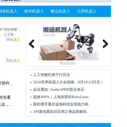
抢占订单
协同创新，同心致远 | 埃马克携手重庆三友集团，铸造汽车核心零部件品质标杆
💻
士
测量
FARO CREAFORM机械行业案例 | 小松 (Komatsu) 如何以类比外科手术的精度检测巨型钢构件
码垛机器人
弧焊机器人
搬运机器人
点焊机器人
仪应用案例
核心制造突破进阶 | 力劲TPI装备入选工信部2026工业母机创新产品典型案例
情况，导致设备
备与智能制造
应用
光跟踪仪
测量
的“强劲增量”。
案例 | Applus+实验室借助PolyWorks赋能3D测量服务
、人工智..
 2026年8月
💻
机器人
us
Next
机床
智能制造
- 切削刀具磨床 切削
削
域解决方案
装备＋五
『PolyWorks方案』一次编程，多设备复用：助力宁德时代打造高效动力电池检测流程
💻
机器人
搬运机器人
💻
车床
机床
，赋能规模化
械展览会..
机械
人工智能扎根千行百业
应对持续增长的客
局“新行
2026世界机器人大会指南，8月19-23日见！
这不只是一台重载磨床，而是数十年经验的结晶，浓缩于一个解决方案。
提效400%｜上海发那科RoboLaser赋能汽车轻量化零部件精益智造
床
机床
刀具
机床老是精度不稳？原来问题出在光栅尺线束，专家给出解决方案
会议通知 | SurfacePME联合珞石..
题
提效400%｜上海发那科RoboLaser..
抢先看
💻
可靠性演进。加
机床
新松携手重庆焱海科技实现电力铁..
精准对接 | F2F Connecting 关键买家配对会，资源直达，高效观展
耐磨损与抗冲击
API激光跟踪仪应用之液晶面板机..
外
💻
列手持式探针三坐标
刀具
能源
@所有民航人！这场重磅行业展10月上海开展，限时免费报名中—2026中国民用航空维修智造展览会！
仪
三维检测融合体验会
部件精益智造
突破