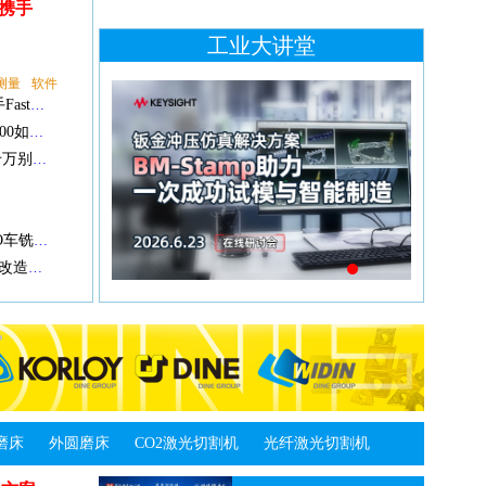
 携手
工业大讲堂
测量
软件
破解车铣混线难题 柔性再升级 江恒阀业携手Fastems打造高端阀门柔性智造新标杆
当“一机多能”遇上三大工艺：基恩士IM-X1000如何让冲压、树脂、切削件的测量化繁为简！
计划 9 月前往德国汉诺威 IAA 商用车展？千万别错过这场高价值技术交流会！
强强联合破局高端机床国产化！黄鹄×EMCO车铣复合机床长兴下线
从AI设计到智能焊接，我国船舶工业智能化改造捷报频传
系列三坐
战。常..
测量
机械
增效！
磨床
外圆磨床
CO2激光切割机
光纤激光切割机
因素。通过