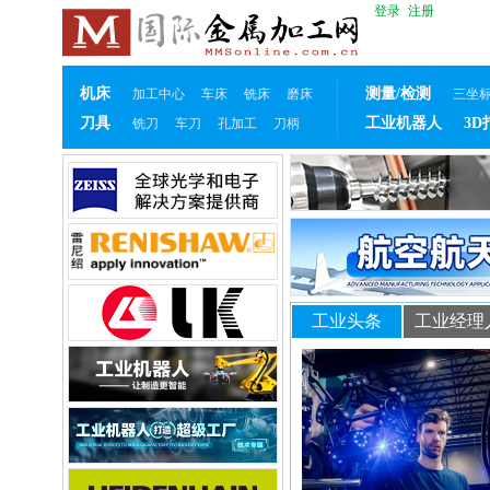
登录
注册
机床
测量/检测
加工中心
车床
铣床
磨床
三坐
刀具
工业机器人
3D
铣刀
车刀
孔加工
刀柄
工业头条
工业经理