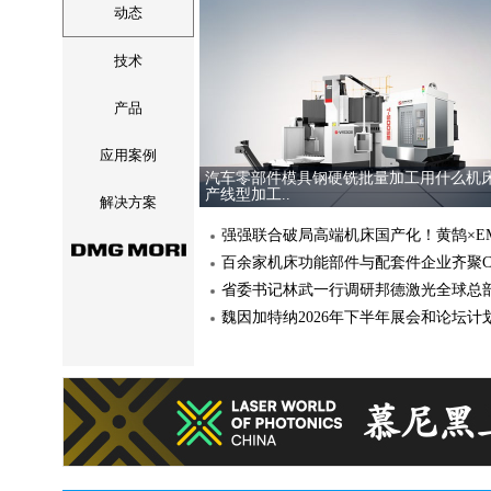
动态
单人轻松搞定大型产品测量
列三坐标测量仪
技术
产品
应用案例
华工激光：定义智能新篇，
汽车零部件模具钢硬铣批量加工用什么机
产线型加工..
解决方案
2026阿诺集团新年寄语
省委书记林武一行调研邦德激光全球总
官宣 | FARO CREAFORM 