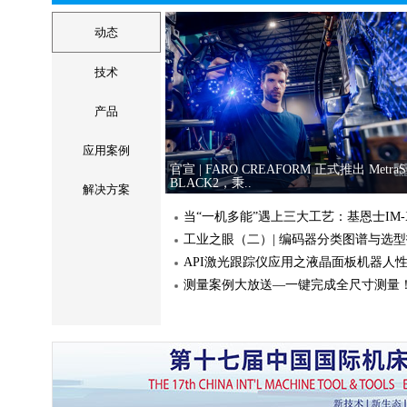
【解决方案】1秒测量50
动态
大型压缩机部件精密三
技术
达诺巴特 LG 万能高速生产型磨床 高产
达诺巴特 
产品
能 外圆磨床
攻克切屑缠绕难题，看OSG如何解决铝合
效攻丝痛点
应用案例
官宣 | FARO CREAFORM 正式推出 Metra
BLACK2，秉..
解决方案
瓦尔特孔加工技巧｜如何有效减少刀具
工业之眼（二）| 编码器分类图谱与选
API激光跟踪仪应用之液晶面板机器人
测量案例大放送—一键完成全尺寸测量
华中数控助力海洋高端制造
当“一机多能”遇上三大工艺：
如何让冲压、树脂、切削
技术案例 | 车削-剥皮铣工艺实现2.5小
测量案例大放送—一键
山特维克可乐满 CoroBore™ 825
德国雄克 TE