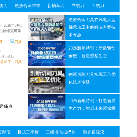
026上海
铣刀
硬质合金丝锥
切槽车刀
立铣刀
面铣刀
测量
软件
计划 9 月前往德国汉诺威 IAA 商用车展？千万别错过这场高价值技术交流会！
、绿色化、智能
硬质合金刀具在风电大型
026年8月1
轴承加工中的解决方案技
经理
加工中心
机床
山特维克可乐
术专题
山崎马扎克MTF2026盛大启幕：深耕中国“新赛道” 以全价值链智造赋能产业焕新
💻
满
刀具
南
整工艺链
2026新年特刊：新质驱动
点
证
全球客户案例 | ANCA成就 ARCH 切削刀具核心优势，赋能规模化高效生产
全链，智造重塑生态
FT-AL。
聚焦AI与半导体制造，嘉实多助力高精度加工新未来
魏因加特纳mpmc：驱动能源制造未来，始于智慧加工@能源行业解决方案
螺纹加工
刀具
创新切削刀具实现工艺优
PI激光跟
化技术专题
现较严..
踪仪
测量
2025新年特刊：打造新质
智造痛点
生产力，智启未来新篇章
恩士推出的
铣复合加工中心
c
测量
测量
点
投影仪
桥式三坐标
三维激光扫描仪
激光跟踪仪
FT-AL。