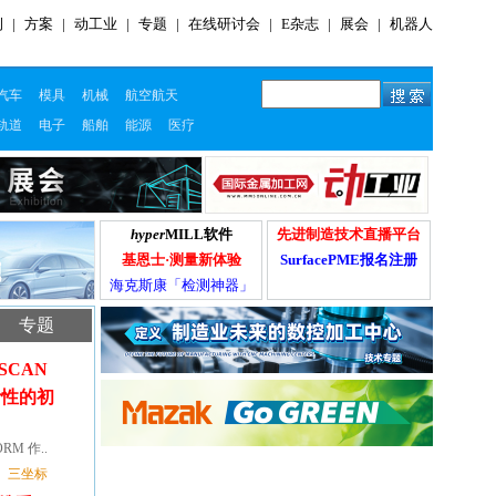
例
|
方案
|
动工业
|
专题
|
在线研讨会
|
E杂志
|
展会
|
机器人
汽车
模具
机械
航空航天
轨道
电子
船舶
能源
医疗
hyper
MILL软件
先进制造技术直播平台
基恩士·测量新体验
SurfacePME报名注册
海克斯康「检测神器」
专题
aSCAN
活性的初
RM 作..
三坐标