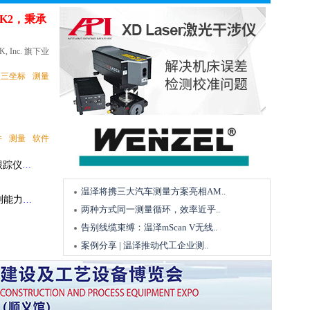
螺纹加工
刀具
木工机械安装校准、联机调试 及交机验收精度检测解决方案
ACK2，秉承
精密小件批量生产瓶颈，马扎克DUAL TURN 200 L 全域解决方案
BIG高精度强力铣刀柄：汽车模具铣削加工的解决方案
, Inc. 旗下业
先后推出精益自
能系统
，覆盖从单机
度重型磨床 外圆磨
三坐标
测量
钨价持续上涨，刀具降本增效：ISCAR高性价比切削方案破局之道
机器人
机械
硬质合金刀具在风电大型轴承加工中的解决方案技术专题
阿美特克线上直播 | 数据中心液冷测试解决方案赋能AI算力时代
方案
，占全球市场总量
件
测量
软件
钨价持续上涨，刀具降本增效：ISCAR高性价比切削方案破局之道
三大指标国际市
00如何
术专题
专机轴承修复数字化三维检测解决方案 - API激光跟踪仪应用案例
加工中心
船舶
台即可..
母机创新产品
温泽将携三大汽车测量方案亮相AM..
💻
全球通认！思看科技通过CNAS扩项评审，校准检测能力再跃升
测量
两种方式同一测量循环，效率近乎..
PI激光跟
双主线推进。以
告别线缆束缚：温泽mScan V无线..
💻
案例分享 | 温泽推动代工企业测..
劲
机床
现较严..
冲压、树脂、
客户成功故事 | 百台马扎克背后：一家“小巨人”的精密“长期主义”
踪仪
测量
客户案例｜航空工业：魏因加特纳助力MTU航空发动机公司在慕尼黑开设全球最先进涡轮盘制造厂
测量仪执行的测
魏因加特纳技术案例 | 中速机曲轴 ：通过工程专业知识优化曲轴加工工艺
角刀PMEN