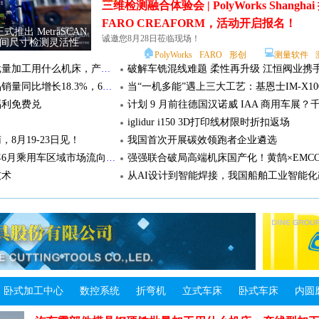
三维检测融合体验会 | PolyWorks Shanghai
FARO CREAFORM，活动开启报名！
正式推出 MetraSCAN
三维检测融合体验会 | PolyWorks Shanghai 携手
诚邀您8月28日莅临现场！
车间尺寸检测灵活性
FARO CREAFORM，活动开启报名！
🏠
💻
PolyWorks
FARO
形创
测量软件
汽车零部件模具钢硬铣批量加工用什么机床，产线型加工方案
上半年工程机械主要产品销量同比增长18.3%，6月单月出口额64.69亿美元创历史新高
福利免费兑
iglidur i150 3D打印线材限时折扣返场
，8月19-23日见！
我国首次开展碳效领跑者企业遴选
【乘联分会论坛】2026年6月乘用车区域市场流向分析
技术
单人轻松搞定大型产品测量——基恩士WM
标测量仪
在工程机械行业中，测量大型产品的尺寸和形状一直是个挑
🏠
💻
基恩士
三坐标
光学测量
省料又省时”——IM-X1000系列帮您降本
卧式加工中心
数控系统
折弯机
立式车床
卧式车床
内圆
在制造过程中，材料和时间的浪费是影响制造成本的关键
减少材料费和制造时间，可以有效降低整体成本！