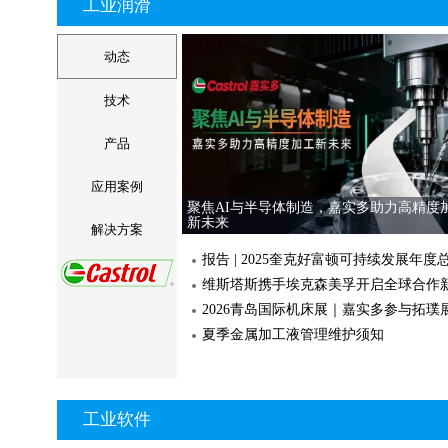
工业润滑
汇聚行业智慧 共探航空
动态
家具生产圆锯片&柄铣刀介绍与案例分
2026年6月汽车工业经
技术
思看科技 3DeVOK MT 专业级三维扫描
思看科技 3
产品
仪
提效400%｜上海发那科RoboLaser赋能汽
DMG MORI MATRIS WPH: 灵活搬运..
化零部件..
应用案例
DMG MORI医疗器械卓越中心 | 膝关
标准化 高兼容 | 虎钳自动化上下料方案
聚焦AI与半导体制造，嘉实多助力高精度
CCMT 2026 | DMG MORI 加工转型
新未来
解决方案
DMG MORI成功案例 | 自动化的5轴
API激光跟踪仪在人形机器人检测标定
报告 | 2025奎克好富顿可持续发展年度
BIG高精度强力铣刀柄：汽车模具铣削加
2026青岛国际机床展｜嘉实多参与拓璞
决方案
激光精密加工技术在半导
夏季金属加工液管理维护须知
用
硬质合金刀具在风电大型轴承加工中的
当“一机多能”遇上三大工艺：基恩士IM-X10
如何让冲..
AI技术在新能源汽车车
厦门金鹭整体叶盘加工解决方案工艺解
2026慕尼黑上海光博会
测量案例大放送—一键完成全尺寸测量
工业软件
风电储能产业链制造技