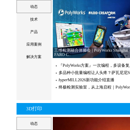
全新磨削技术开启生产
思看科技M-Track 机器人路径智能规划
动态
引导系统
汽车电子元件如何精准
技术
智能机床在成本控制与
产品
夏季金属加工液管理维护须知
应用案例
嘉实多Techniclean XBC：清洗达标
三维检测融合体验会 | PolyWorks Shanghai
新松 输送型AGV移动机器人
ABB
FARO C..
嘉实多：切削液为什么会突然变质发臭
解决方案
嘉实多走进蜂巢汽车，探索高效制造新
润滑油 vs 润滑脂：一字之差，大有不同
专机轴承修复数字化三维检测解决方案 - A
hyper
MILL2026新功能介绍直播
光跟踪仪..
【解决方案】1秒测量5000处？
大型压缩机部件精密三维测量检测解决
3D打印
思看科技3D打印解决方案
管道爬行机器人稳定性测量与评价-API激
动态
踪仪应用案..
奎克好富顿 QH AQUAQUENCH 110 水
奎克好富顿 Q