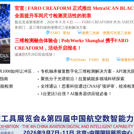
🏠
💻
欧士机
00处？
官宣 | FARO CREAFORM 正式推出 MetraSCAN BL
上海机床厂亮相 SurfacePME2026，将展出精密磨削设备与智能制造解决方案，服务高端制造业
全面提升车间尺寸检测灵活性的初衷
标准化 高兼容 | 虎钳自动化上下料方案
维测量检测解决方案
魁北克省莱维斯市，2026 年 8 月 4 日 —— FARO CREAFORM 作为 AMETEK
雄克作为抓取与自动化技术、刀具夹持和工件夹持技术领域的专业企业，已
通快焕新精益级自动化解决方案——助力本土用户轻松迈入智造新时代
igus推出适用于垂直物料搬运的新型拖链供
务部门，是三维扫描和便携式三坐标解决方案..
动化、工件自动化、托盘自动化、混合自动化及柔性制造系统五种成熟方案
CG 紧凑型高产磨床 高产能
达诺巴特 PG 大批量生产型磨床 高产能
达诺巴特 HG 超高精
🏠
💻
FARO
形创
便携三坐标
便携式光笔三坐标
美的发布"智能体工厂出海解决方案"，标志着中国企业出海进入新阶段
到..
外圆磨床
外圆磨床
床
金高
🏠
💻
标准化 高兼容 | 虎钳自动化上下料方案
三维检测融合体验会 | PolyWorks Shanghai 携手FARO
雄克
夹持
刀具
魏因加特纳mpmc：驱动能源制造未来，始于智慧加工@能源行业解决方案
CREAFORM，活动开启报名！
这不只是一台重载磨床，而是数十年经验的结晶，浓缩于一个解决方案。
华中数控助力海洋高端制造
槽铣刀加工方案：一刀多用，实现深槽、侧壁、切断加工并规避干涉
BIG高精度强力铣刀柄：汽车模具铣削加工的解决
诚邀您8月28日莅临现场！
SCAN
三维检测融合体验会 | PolyWorks Shanghai 携手
2025年，工业和信息化部数据显示，2025年我国造船完工量5369万载重吨
🏠
💻
PolyWorks
FARO
形创
测量软
FARO C..
全球客户案例 | ANCA成就 ARCH 切削刀具核心优势，赋能规模化高效生产
的56.1%；新接订单量10782万载重吨，占全球市场总量的69%；中国造船
当“一机多能”遇上三大工艺：基恩士IM-X10
磨损？
硬质合金刀具在风电大型轴承加工中的解决方案技
场..
当“一机多能”遇上三大工艺：基恩士IM-X1000如何让冲压、树脂、切削件的测量化繁为简！
让冲压、树脂、切削件的测量化繁为简！
💻
数控系统
ANCA 推出 Performance+ 高端增效方案，助力刀具制造商生产周期缩短10%以上
株洲钻石涡轮增压器壳体加工解决方案
型指南
聚焦分子光谱前沿！拉曼赋能多领域科研探索
IM-X1000系列只需一个按钮便可完成各种尺寸的测量。 1 
核心制造突破进阶 | 力劲TPI装备入选工信部2026工业
性能检测
🏠
基恩士
典型案例
！
1台更比5台强？AI服务器供应链必备！
专机轴承修复数字化三维检测解决方案 - A
力劲集团在等材制造装备领域持续深耕，将核心技术攻关与产业化落地作为
核心制造突破进阶 | 力劲TPI装备入选工信部
持续的技术创新打通研发到量产的全链路，为..
踪仪应用案例
2026工业母..
🏠
力
某大型矿企的破碎专机因长期满负荷运转，核心传动轴承出
基恩士IM-X1000
专机轴承修复数字化三维检测解决方案 - API激
当“一机多能”遇上三大工艺：基恩士IM-X1000如何让
全球客户案例 | ANCA成就 ARCH 切削刀具核心优势，赋能规模化高效生产
🏠
💻
API
API激光跟踪仪
便携三坐标
激光跟
件的测量化繁为简！
光跟踪仪应用案例
切削件的测量化繁为简！
时刀具寿命突破
IM-X1000系列只需一个按钮便可完成各种尺寸的测量。 1 台即可完成多台
完成全尺寸测量！
1台更比5台强？AI服务器供应链必备！
客户案例｜塑机行业：魏因加特纳与泰国某著名塑机加工工厂合作，引领泰国塑料行业迎来高效生产新时代
NDO E compact 端面与锥
欧士机 高性能·低碳型挤压丝锥GRT
欧士机 可转位倒
量内容！