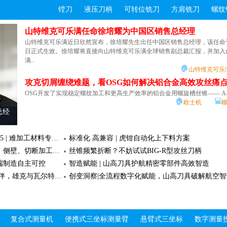
车间尺寸检测灵活性
FARO CREAFORM，活动开启报名！
多材驱动 全域赋能｜力劲集团携全链轻量化智造方案亮相2
镗刀
液压刀柄
🏠
可转位铣刀
方肩铣刀
💻
螺纹
PolyWorks
FARO
形创
测量软件
压铸展
福利免费兑
本次展会，力劲以“多材驱动，全域赋能”为核心参展主题，聚焦产业轻量化
山特维克可乐满任命徐培耀为中国区销售总经理
印线材限时折扣返场
2026世界机器人大会指南，8月19-23日见！
床，
多材驱动 全域赋能｜力劲集团携全链轻量化智
化升级趋势，依托镁铝多元材质适配优势，..
山特维克可乐满近日欣然宣布，徐培耀先生出任中国区销售总经理，该任命于 2
造方案亮..
技术
山特维克可乐满任命徐培耀为中国区销售总
🏠
💻
力劲
五轴加工中心
日正式生效。徐培耀将直接向山特维克可乐满全球销售副总裁汇报，并加入
专机轴承修复数字化三维检测解决方案 - API激光跟踪仪应用案例
满..
上海机床厂亮相 SurfacePME2026，将展出精密磨削设备与智能制造解决方案，服务高端制造业
华中数控助力海洋高端制造
🏠
山特维克可乐
攻克切屑缠绕难题，看OSG如何解决铝合金高效攻丝痛点
工业之眼（二）| 编码器分类图谱与选型指
精密小件批量生产瓶颈，马扎克DUAL TURN 200 L 全域解决方案
对话埃马克技术专家：揭秘转向齿轮精密加工的完
攻克切屑缠绕难题，看OSG如何解决铝合金高效攻丝痛
曼赋能多领域科研探索
萨瓦尼尼官方次新设备，专业之选，品质保
核心制造突破进阶 | 力劲TPI装备入选工信部2026工业母机创新产品典型案例
OSG开发了实现稳定螺纹加工和更高生产效率的铝合金用螺旋槽丝锥—— A-S
MTF2026大连启幕：马扎克以“新技术”破局“新行业”，共绘智造未来新图景
客户成功故事 | 百台马扎克背后：一家“小巨人”的精密“长期主义”
🏠
💻
欧士机
总经
攻克切屑缠绕难题，看OSG如何解决铝合金高
效攻丝痛点
专机轴承修复数字化三维检测解决方案 - A
KORLOY DINE 高耐大因SNC840/SPC845 | 难加工材料专用超级涂层
标准化 高兼容 | 虎钳自动化上下料方案
踪仪应用案例
某大型矿企的破碎专机因长期满负荷运转，核心传动轴承出
槽铣刀加工方案：一刀多用，实现深槽、侧壁、切断加工并规避干涉
丝锥频繁折断？不妨试试BIG-R型攻丝刀柄
🏠
💻
API
API激光跟踪仪
便携三坐标
激光跟
端制造自主可控
智造赋能 | 山高刀具护航精密零部件高效智造
配备三种测量方式的影像测量仪重磅来袭！
驰骋新境 志跃巅峰丨作为首批生态圈伙伴，雄克与瓦尔特、巴索共启精密制造新篇章
创变洞察|全流程数字化赋能，山高刀具破解航空
在精密制造领域，高精度测量是确保产品质量的关键。基
全自动影像仪 IM-X1000系列——精度可达0.1μm，配备..
COR 圆磨床 | 磨大型涡轮增
勇克 圆磨床
魏因加特纳 万能车
🏠
💻
压转子等轴类
mpm
解决方案 - API激
基恩士
影像测量仪
光学
配备三种测量方式的影像测量仪重磅来袭！
攻克切屑缠绕难题，看OSG如何解决铝合金高效攻丝痛
复合式测量机
便携式三坐标测量臂
悬臂式三坐标
数字测量
OSG开发了实现稳定螺纹加工和更高生产效率的铝合金用螺旋槽丝锥—— A-S