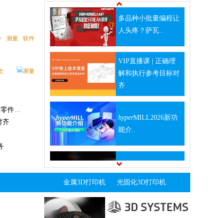
应用案例
移动机器人
💻
润滑
VIP直播课 | 正确理
务
解和执行参考目标对
新篇章
件
测量
软件
齐
💻
顿
润滑
仪应用案例
情况，导致设备
💻
士
测量
hyper
MILL2026新功
光跟踪仪
测量
能介..
NTEC 移动机器人
像仪 IM-
抢占订单
个目标物、5000
案例
对齐
五大功能升级，
光学测量
测量
其运动状态下进
Inventor 2027焕新登
一款更加现代
务
场
木工机械安装校准、联机调试 及交机验收精度检测解决方案
测量
机器人
阿美特克线上直播 | 数据中心液冷测试解决方案赋能AI算力时代
的体验？
终极检测实验室，从
思看科技携手极致盛放Xuberance 打造一站式3D数字化综合解决方案
时代打造高效
案：让测量走出
金属3D打印机
光固化3D打印机
上海启程｜Po..
力
机器人
汽车
源汽车动力电池
BRIC 853 68聚