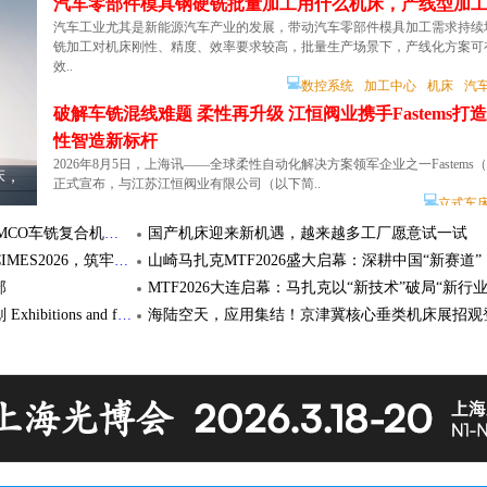
汽车零部件模具钢硬铣批量加工用什么机床，产线型加
🏠
——基恩士WM系
省料又省时”——IM-X1000系列帮您降本增效！
基恩士
汽车工业尤其是新能源汽车产业的发展，带动汽车零部件模具加工需求持续
铣加工对机床刚性、精度、效率要求较高，批量生产场景下，产线化方案可
效..
InnovMetric总裁专访 | 计量如何成为制造智能的核心基础设施?
💻
数控系统
加工中心
机床
汽
雄克CCMT2026：从标准化产品到系统工程，以本土深耕赋能智造升级
破解车铣混线难题 柔性再升级 江恒阀业携手Fastems打
松盛光电发布精密切割新利器，驱动精密加工产业升级
性智造新标杆
全景诠释“激光智造+AI”
再启新程: 高耐大因新年开工寄语
2026年8月5日，上海讯——全球柔性自动化解决方案领军企业之一Fastem
床，
破解车铣混线难题 柔性再升级
新岁启封，共赴新程 —— 雄克中国杜博士新年开工寄语
正式宣布，与江苏江恒阀业有限公司（以下简..
江恒阀业携手Fastem
💻
立式车
年会评论丨做难而正确的事——写在中国五矿2026年度工作会议胜利闭幕之际
央视《焦点访谈》：领航级工厂领跑中国“智
强强联合破局高端机床国产化！黄鹄×EMCO车铣复合机床长兴下线
国产机床迎来新机遇，越来越多工厂愿意试一试
百余家机床功能部件与配套件企业齐聚CIMES2026，筑牢高端机床产业的核心基石
部
官宣 | FARO CREAFORM 正式推出 Metr
魏因加特纳2026年下半年展会和论坛计划 Exhibitions and forums in next half of 2026
BLACK2，秉承全面提升车间尺寸检测灵
衷
魁北克省莱维斯市，2026 年 8 月 4 日 —— FARO CREAFO
汽车零部件模具钢硬铣批量加工用什么机床，产线型加
🏠
💻
FARO
形创
便携三坐标
便携式光笔三坐标
汽车工业尤其是新能源汽车产业的发展，带动汽车零部件模具加工需求持续
测量
铣加工对机床刚性、精度、效率要求较高，批量生产场景下，产线化方案可
三维检测融合体验会 | PolyWorks Shanghai
效..
FARO CREAFORM，活动开启报名！
💻
数控系统
加工中心
机床
汽
正式推出 MetraSCAN
三维检测融合体验会 | PolyWorks Shanghai 携手
诚邀您8月28日莅临现场！