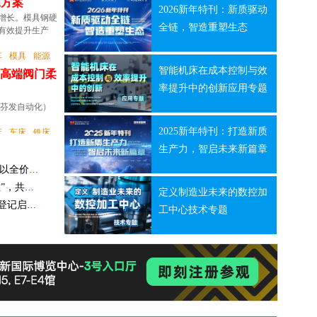
工方案
2026新年特刊：新质驱动
💻
测量
增长。模具钢硬
全链，智造重塑生态
有效提升生产
权威集结，见证行业标杆！ A+ Awards新质生产力领航奖评委抢先看
车
模具
能源
深耕本土 智领全球 三菱电机以 AI 与全链新品赋能中国机床产业升级
智能机床在成本控制与效
造高端阀门柔
破局高端制造 泰德激光携第三代半导体技术亮相慕尼黑上海光博会
率提升中的创新应用专题
s（芬发自动化）
穿越周期，锻造长期价值 | 沃尔德董事长2026新年寄语
2025新年特刊：打造新质
床
车床
铣床
造”
生产力，智启未来新篇章
澳克泰工具：锚定难加工材料切削，破局高端刀具市场
山崎马扎克MTF2026盛大启幕：深耕中国“新赛道” 以全价值链智造赋能产业焕新
MTF2026大连启幕：马扎克以“新技术”破局“新行业”，共绘智造未来新图景
定义制造业未来的数控加
aSCAN
海陆空天，应用集结！京津冀核心垂类机床展招观登记启动！
工中心技术专题
活性的初
RM 作..
工方案
三坐标
增长。模具钢硬
有效提升生产
 携手
车
模具
能源