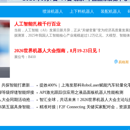
FARO CREAFORM轨道交通行业案例 | Bode – Die Tür 如何借助三维扫描技术设备升级轨道交通车门系统的制造工艺
hyper
MILL客户故事：效率提升50%-80%, 助半导体零件商
协同新蓝图
🏠
双重定位 液压刀..
基恩
车产线的集成应用
喷涂机器人
上下料机器人
装配机器人
专机轴承修复数字化三维检测解决方案 - API激光跟踪
制造
某大型矿企的破碎专机因长期满负荷运转，核心传动轴承出现较严重的磨损
上海机床厂亮相 SurfacePME2026，将展出精密磨削设
人工智能扎根千行百业
停机。轴承作为其核心部件之一，精度要求非..
管道爬行机器人稳定性测量与评价-API激光跟踪仪应用案例
激光精密加工技术在半导体元器件中的优势
00
专机轴承修复数字化三维检测解决方案 - API激
🏠
💻
API
API激光跟踪仪
便携三坐标
激
解决方案，服务高端制造业
当前，人工智能（AI）发展日新月异，正从“关键变量”变为经济高质量发展
光跟踪仪..
航空航天领域案例 | 西捷航空如何借助 FARO CREAFORM 技术设备按照波音标准评估其 10% 的受损机队
据测算，2025年我国人工智能核心产业规模超过1.2万亿元。大模型、智能体
SurfacePME2026 上海国际磨削、去毛刺、研磨、抛光、清洗及真空镀膜展览会
全球客户案例 | ANCA成就 ARCH 切削刀具核心优势，赋能规模化高效生产
API激光跟踪仪应用之盾构机部件三维检测
12-14日 上海新国际博览中心W1馆 诚邀莅临F0..
型指南
测量案例大放送—一键完成全尺寸测量！
Previo
🏠
💻
SurfacePME表面精密加工
 iTENDO² 液压刀柄
勇克 JUSTAR - 切削刀具磨床 各类刀具
勇克 JUMINIMAT 
配备三种测量方式的影像测量仪重磅来袭！
2026世界机器人大会指南，8月19-23日见！
整体磨削
刀具磨
精密小件批量生产瓶颈，马扎克DUAL TURN 200 L 全
十月与您相约小榄，抢占大湾区西岸“工业
AI服务器检测方案——基恩士IM-X1000系列助力更好更快生产
展位号：B410
双主轴双刀塔，高效复合加工
🏠
易格斯
金机电”行业采购盛会先机
FARO CREAFORM轨道交通行业案例 | Bode – Die Tür 如何借助三维扫描技术设备升级轨道交通车门系统的制造工艺
API 9D激光雷达在汽车产线的集成应用
🏠
马扎克
全球客户案例 | ANCA成就 ARCH 切削刀具核心优势
出精密
精密小件批量生产瓶颈，马扎克DUAL TURN
2026年10月23日至25日，2026第二十一届中山小榄轻工机
2026世界机器人大会指南，8月19-23日见！
200 L 全域解..
高效生产
凭借ANCA设备的高精度与自动化优势，ARCH 切削刀具底气十足，从容
MTF2026大连启幕：马扎克以“新技术”破
魏因加特纳mpmc：驱动能源制造未来，始于智慧加工@能源行业解决方案
会议通知 | SurfacePME联合珞石机器人，共探智能打磨新未来
户订单。“每引入一台新的ANCA设备，我们就能..
💻
磨
业”，共绘智造未来新图景
JM2026宁波机床模具展 | 力劲重切削、高精密、智能化加工解决方案助力长三角企业智造转型
脚等级焊缝智能焊接
API激光跟踪仪应用之液晶面板机器人性能检测
硬质合金刀具在风电大型轴承加工中的解决方案技术专
图文直击，一览现场实况
魏因加特纳完整解决方案 | 能源装备
四大板块、60余场活动，2026世界机器人大会同期活动抢先看
智汇全球，共话未来！2026世界机器人大会主论坛
湾区西岸“工业装备
MTF2026大连启幕：马扎克以“新技术”破局“新
🏠
随着风电整机功率持续突破，主轴及变桨轴承正加速向大型化、轻量化、高
马扎克
完整解决方案 | 油气装备
先机
行业”，共绘智造未来新图景
润滑赋能具身智能｜嘉实多参与CHR2026第五届具身智能与人形机器人产业链接会
工对象普遍采用高强度合金钢，热处理后硬度达HRC55以上，这对刀具的
具核
硬质合金刀具在风电大型轴承加工中的解决方
性..
案技术专题
聚焦全球整车、零部件及高附加值泛工业领域多行业“研发-测试-制造”全链路，A+ Awards新质生产力领航奖获奖名单公布
出口占比68%！2026高机行业主战场转向海
-8000系列图像尺寸测量仪
基恩士WM-6000系列大范围三坐标测
基恩士XM-5000系
中国工程机械工业协会发布2026年上半年工程机械行业经济运行情况
量仪
测量
DMG MORI MATRIS WPH: 灵活搬运工件和托盘
提效400%｜上海发那科RoboLaser赋能汽车轻量化零
案例分享 | 蓝光精准赋能——雷尼绍NC4+ Blue激光对刀仪助力提升微创医疗器械制程可靠性
技术案例 | 车削-剥皮铣工艺实现2.5小时刀具寿命