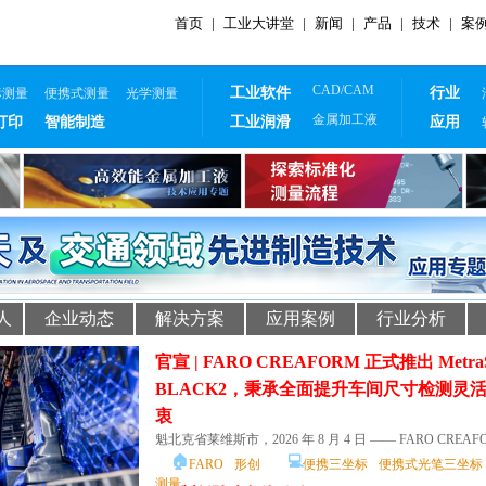
首页
|
工业大讲堂
|
新闻
|
产品
|
技术
|
案
CAD/CAM
工业软件
行业
标测量
便携式测量
光学测量
金属加工液
打印
智能制造
工业润滑
应用
人
企业动态
解决方案
应用案例
行业分析
官宣 | FARO CREAFORM 正式推出 Metr
BLACK2，秉承全面提升车间尺寸检测灵
衷
魁北克省莱维斯市，2026 年 8 月 4 日 —— FARO CREAFO
🏠
💻
FARO
形创
便携三坐标
便携式光笔三坐标
测量