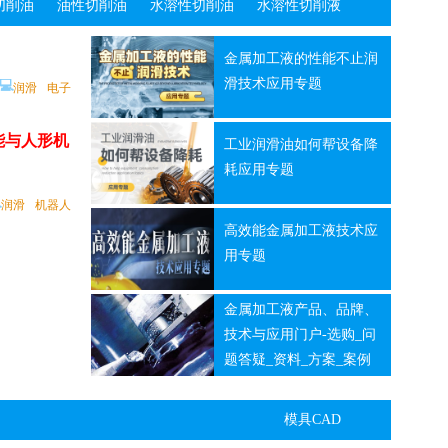
切削油
油性切削油
水溶性切削油
水溶性切削液
FARO CREAFORM轨道交通行业案例 | Bode – Die Tür 如何借助三维扫描技术设备升级轨道交通车门系统的制造工艺
张，要实现价值
| PolyWorks..
平衡精度、产
案例
例

机器人
汽车
金属加工液的性能不止润
汽车离合器零件加工案例 | 沃尔德PCBN刀片寿命、效率双提升
【最新设备】“会看
达，高效观展
3C行业生产线应该如何选择滚珠轴承？适配严苛工况的优选方案
滑技术应用专题
💻
润滑
电子
图纸”的智能影像仪
重重，例如：周
2026年8月
壮大
车间极低尘粒数
来了！
 标准型自动化光学
能与人形机
车
模具
医疗
工业润滑油如何帮设备降
系统
型面精度与量产
应用
耗应用专题
高硬度材料，粗加
造工艺的精
『PolyWorks方案』
冲压、树脂、
应用案例

.
润滑
机器人
具
汽车
模具
一次编程，多..
使用库卡的汽车自动化激光雷达测量方案是一种什么样的体验？
电子
高效能金属加工液技术应
案破局之道
测量仪执行的测
产
“机器人+机床”全链智造｜上海发那科携多元自动化方案登陆CCMT 2026
用专题
压。当下制造业
方案技术
年产能突破400万件！雄克电子解决方案(SES)破解汽车电子产线瓶颈
💻
效率提升50%-80%,
士
测量
孔加工
刀具
助半导体零件商抢占
仪应用案例
化、轻..
金属加工液产品、品牌、
情况，导致设备
订单
刀具
能源
技术与应用门户-选购_问
题答疑_资料_方案_案例
光跟踪仪
测量
厦门金鹭拟收购圆兴精密，完善螺纹刀具布局，解决方案能力再升级
态
多品种小批量编程让
方案
专题
人头疼？萨瓦..
模具CAD
解决方案
肤过敏等问题的
～35℃，同