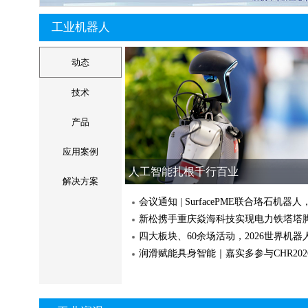
共探企业出海浪潮，擘画全球家电产业
面
API 9D激光雷达在汽
工业机器人
华中数控助力海洋高端
动态
当“一机多能”遇上三大工艺：基恩士IM-X10
如何让冲..
技术
工业之眼（二）| 编码器分类图谱与选
DINE精工 FBC_大直径平衡型精镗刀
德国雄克
1台更比5台强？AI服务器供应链必备！
产品
应用案例
上海机床厂亮相 SurfacePME2026，将展
人工智能扎根千行百业
磨削设备..
解决方案
新松携手重庆焱海科技实现电力铁塔塔
魏因加特纳完整解决方案 | 通用加工
十月与您相约小榄，抢占大
魏因加特纳完整解决方案 | 橡塑装备
＋五金机电”行业采购盛会
全球客户案例 | ANCA成就 ARCH 切削刀
心优势，赋..
基恩士IM-X1000系列全自动影像仪
基恩士IM