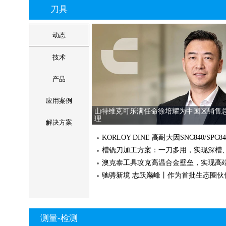
BLACK2，秉承全面提升
刀具
的初衷
商城下单攒积分，周边
iglidur i150 3D打
动态
汽车零部件模具钢硬铣批量加工用什么机
产线型加工..
『海德汉』新：真图像
技术
产品
聚焦分子光谱前沿！拉
应用案例
山特维克可乐满任命徐培耀为中国区销售
理
解决方案
澳克泰工具攻克高温合金壁垒，实现高
勇克 JUDISC 刹车盘磨床
勇克 JUNI
专机轴承修复数字化三维检测
光跟踪仪应用案例
测量-检测