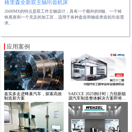
埃马克VLC 200 GT系列
勇克QUICKPOINT 磨床
达诺巴特针对汽车变速箱的磨削方案
山特维克可乐满CoroMill® 171.4铣刀系列
格里森全新双主轴珩齿机床
海克斯康齿轮齿条检测方案
VLC 200 GT的加工区可根据应用灵活配置。可用选项包括内外圆
QUICKPOINT磨床是高性价比的保障。使用QUICKPOINT磨床加
在汽车行业，达诺巴特已经开发出用于制造传统、电动和混合动力
CoroMill® 171.4小模数铣刀可轻松用于加工中心、多任务机床和车
260HMX的特点是双工件主轴设计，具有一个额外的B轴、一个铸
海克斯康提供的齿轮齿条自动检测方案，以专业的测量设备和权威
磨主轴、一体式刀架或成熟的埃马克 12刀位刀塔。
工混动变速箱传动轴换型时间短，装夹和对中心快速便捷。
汽车（CVT，AMT，DCT，AT和MT）的各种变速箱的解决方案。
削中心，一次装夹便能加工完整个零件。
铁尾座和一个充足的加工区，适用于各种盘齿和轴齿类齿轮珩齿需
的测量软件为平台，加之针对工件定制化开发的装夹、自动化检
求。
测、结果判定、定制报告等一体化的解决方案。
应用案例
嘉实多走进蜂巢汽车，探索高效
SAECCE 2025倒计时 | 力劲新能
制造新方案
源汽车制造整体解决方案即将亮
相