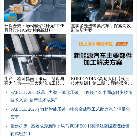
环保合规：igus推出27种无PTFE
嘉实多走进蜂巢汽车，探索高效
且经过PFAS检测的新材料
制造新方案
生产工程师指南：滚齿、刮齿与
KORLOYDINE高耐大因【线上
强力车齿——三大齿轮加工技术
技术培训】第二期 ，预约报名开
深度解析
启
SAECCE 2025落幕 | 力劲一体化压铸、TPI镁合金半固态触变铸造
技术入选“创新技术成果”
‌SAECCE 2025 | 力劲智能压铸与镁合金成型工艺助力汽车轻量化
变革
聚焦机床 | 高效成形磨削：埃马克GP 500 H实现航空级双螺旋齿
轮精密加工