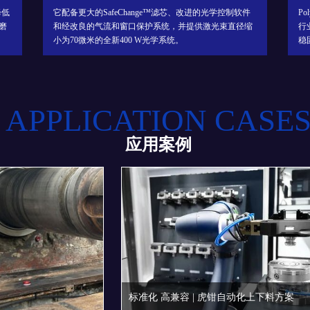
件
PolyWorks|DataLoop™ 2020版采用经过重新设计的基于
它
缩
行业标准的Microsoft SQL Server™的架构，提供了一个
决
稳固、可扩展的3D测量数据管理解决方案。
在
APPLICATION CASE
应用案例
标准化 高兼容 | 虎钳自动化上下料方案