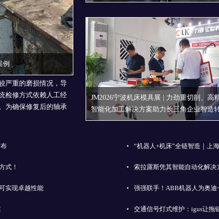
案例
较严重的磨损情况，导
统检修方式依赖人工经
JM2026宁波机床模具展 | 力劲重切削、高
。为确保修复后的轴承
智能化加工解决方案助力长三角企业智造
发布
•
“机器人+机床”全链智造｜上海
新方式！
•
索拉露斯凭其智能自动化解决方
可实现卓越性能
•
强强联手！ABB机器人为奥
案
•
交通信号灯式维护：igus让