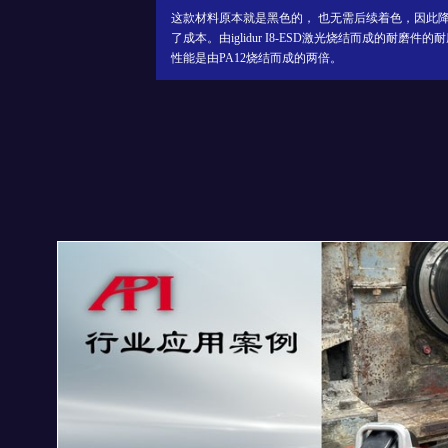
需后续着色，因此降低
它配备更大的SafeChange™滤芯、改进的光学控制软
光烧结而成的耐磨件的耐磨
和经改良的气流和窗口保护系统，并提供激光束直径
小为70微米的全新400 W光学系统。