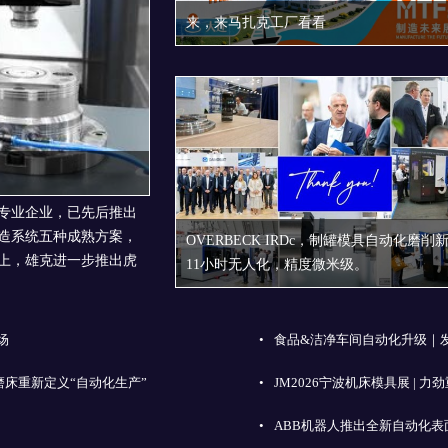
来，来马扎克工厂看看
专业企业，已先后推出
造系统五种成熟方案，
OVERBECK IRDc，制罐模具自动化磨削
上，雄克进一步推出虎
11小时无人化，精度微米级。
场
•
食品&洁净车间自动化升级｜
磨床重新定义“自动化生产”
•
JM2026宁波机床模具展 
•
ABB机器人推出全新自动化表