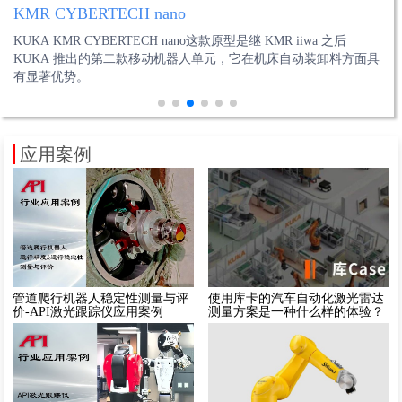
新松 SRM13A
ABB AGV机器人
KMR CYBERTECH nano
史陶比尔 POWER Cobot TX2touch
FANUC M-2000iA/2300型机器人
FANUC CR系列协作机器人
全新SRM13A系列机型秉承“满足高速现代物流”理念为设计核心，
AGV是指装备有电磁或光学等自动导引装置，能够沿规定的导引路
KUKA KMR CYBERTECH nano这款原型是继 KMR iiwa 之后
史陶比尔独特的POWER Cobot TX2touch 协作机器人系列，兼顾安
M-2000iA/2300型机器人是唯一能够搬运重达2吨负载的重型机器
FANUC CR系列协作机器人。它的出现，扫除了人机协作的障碍，
为实现速度精准，连续不断的运送功能，构筑基于4轴机器人的柔
径行驶，具有安全保护以及各种移载功能的运输车，属于轮式移动
KUKA 推出的第二款移动机器人单元，它在机床自动装卸料方面具
全人机协作和高生产力效率。
人，M-2000iA可以轻松搬运重型型材实现焊接前的就位工作。
它彻底摆脱围栏的束缚，没有安全栅栏，既能与人类并肩协同工
性自动化系统。
机器人的范畴。
有显著优势。
作，又可确保周边区域安全无虞。
应用案例
管道爬行机器人稳定性测量与评
使用库卡的汽车自动化激光雷达
价-API激光跟踪仪应用案例
测量方案是一种什么样的体验？