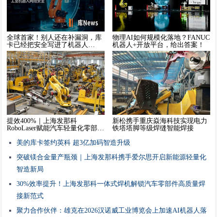
全球首家！别人还在补漏洞，库
物理AI如何规模化落地？FANUC
卡已经把安全写进了机器人
机器人+开放平台，给出答案！
的“基因”
提效400%｜上海发那科
新松携手重庆焱海科技实现电力
RoboLaser赋能汽车轻量化零部件
铁塔塔脚等级焊缝智能焊接
精益智造
美的库卡签约英科 超3亿加码智造升级
突破镁合金量产瓶颈｜上海发那科携手爱尔思开启新能源轻量化
智造新局
30%效率提升！上海发那科一体式焊机解锁汽车零部件高质量焊
接新范式
聚力合作伙伴：雄克在2026汉诺威工业博览会上加速AI机器人落