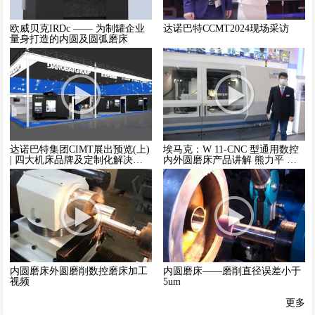
欧威贝克IRDc —— 为制罐企业
达诺巴特CCMT2024现场采访
量身打造的内圆及圆弧磨床
达诺巴特集团CIMT展出预览(上)
埃马克：W 11-CNC 型通用数控
| 四大机床品牌及定制化解决方
内外圆磨床产品讲解 熊力平 技
案集中亮相
术应用副总监
内圆磨床外圆磨削数控磨床加工
内圆磨床——磨削直径误差小于
视频
5um
更多