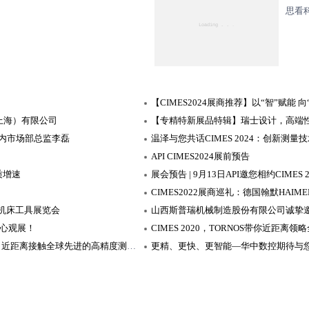
思看科
【CIMES2024展商推荐】以“智”赋能
（上海）有限公司
国内市场部总监李磊
温泽与您共话CIMES 2024：创新测
API CIMES2024展前预告
质增速
展会预告 | 9月13日API邀您相约CIMES 
机床工具展览会
安心观展！
CIMES 2020，TORNOS带你近距离
东莞市亿辉光电科技有限公司诚邀各位新老朋友莅临CIMES 2020，近距离接触全球先进的高精度测量仪
更精、更快、更智能—华中数控期待与您共聚