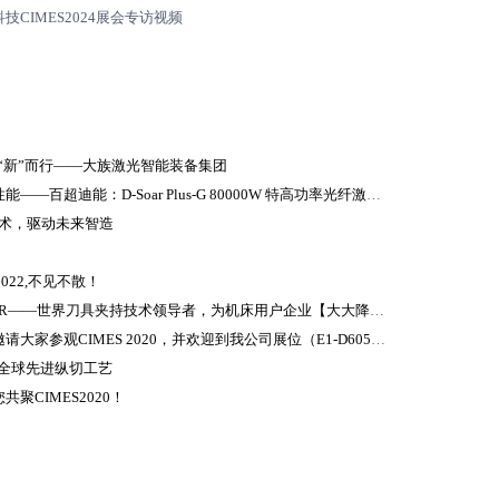
技CIMES2024展会专访视频
 向“新”而行——大族激光智能装备集团
【专精特新展品特辑】瑞士设计，高端性能——百超迪能：D-Soar Plus-G 80000W 特高功率光纤激光切割机
量技术，驱动未来智造
2022,不见不散！
CIMES2022展商巡礼：德国翰默HAIMER——世界刀具夹持技术领导者，为机床用户企业【大大降低】使用和维修成本
山西斯普瑞机械制造股份有限公司诚挚邀请大家参观CIMES 2020，并欢迎到我公司展位（E1-D605）来面谈。
领略全球先进纵切工艺
CIMES2020！