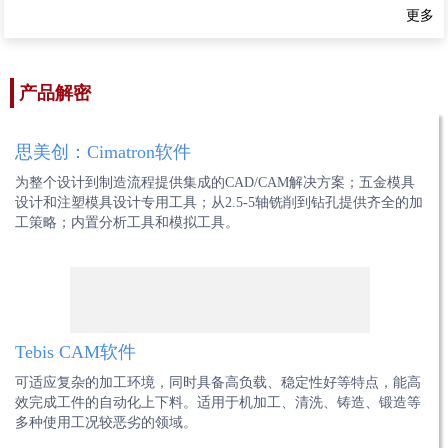
更多
产品解密
思美创：Cimatron软件
为整个设计到制造流程提供集成的CAD/CAM解决方案；五金模具
设计和注塑模具设计专用工具；从2.5-5轴铣削到钻孔提供齐全的加
工策略；内置分析工具和模拟工具。
Mastercam 2023 新版CAM软件
Cimatron16 CAM软件
WORKNC 2022.1 新版本正式发布
Autodesk PowerMill 宏定制功能
Tebis CAM软件
更加智能的操作界面，更加强大的3D加工，全新的多轴智能综合刀
Cimatron 16 为工模具制造商提供了全新的界面和更高的自动化程
高效自动化2-5轴编程解决方案: 致力于提高客户的质量和效率。作
Autodesk PowerMill 提供的强大的孔特征识别功能，对凹模套孔编
可适应复杂的加工环境，同时具备高负载、稳定性好等特点，能高
路，创造更多编程可能性。全新的多轴加工方式，操作更加灵活，
度，以加快模具设计、电极设计和 NC编程。
为世界上的最先进的CAM解决方案之一，WORKNC安全的刀路、
程是一项非常简单的工作。利用 PowerMill 强大的孔特征识别和宏
效完成工件的自动化上下料。适用于机加工、清洗、铸造、锻造等
轻松创建刀路。
快速的计算为客户带来更高的质量和效率。海克斯康将持续投资于
定制功能，针对汽车覆盖件模具多角度、多凹模套孔自动编程的实
多种使用工况较恶劣的领域。
WORKNC的研发和服务，为客户带来更大的价值。
现过程。