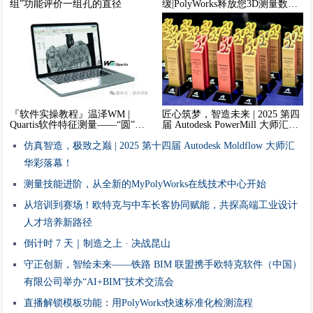
组”功能评价一组孔的直径
缓|PolyWorks释放您3D测量数据
的全部潜能
『软件实操教程』温泽WM |
匠心筑梦，智造未来 | 2025 第四
Quartis软件特征测量——“圆”的
届 Autodesk PowerMill 大师汇完
图文详解
美收官！
仿真智造，极致之巅 | 2025 第十四届 Autodesk Moldflow 大师汇
华彩落幕！
测量技能进阶，从全新的MyPolyWorks在线技术中心开始
从培训到赛场！欧特克与中车长客协同赋能，共探高端工业设计
人才培养新路径
倒计时 7 天｜制造之上 · 决战昆山
守正创新，智绘未来——铁路 BIM 联盟携手欧特克软件（中国）
有限公司举办“AI+BIM”技术交流会
直播解锁模板功能：用PolyWorks快速标准化检测流程