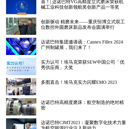
喜！| 达诺巴特VG高精度立式磨床荣获机
械工业科技创新领航奖创新产品一等奖
创新驱动 精磨未来——重庆恒博立式双工
位数控外圆磨床新品发布会圆满举行
达诺巴特集团邀请函：Cannex Fillex 2024
广州制罐展，我们来了！
实力认可！埃马克荣获SEW中国公司「优
秀供应商」大奖
多图直击！埃马克实力闪耀EMO 2023
达诺巴特高精度磨床：航空制造的绝对精
密
达诺巴特CIMT2023：凝聚数字化技术力量
为航空能源行业注入新动力