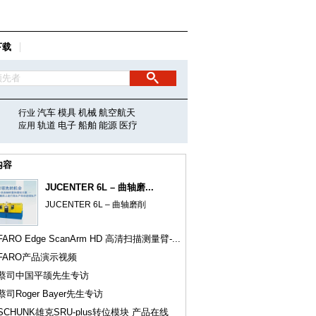
下载
汽车
模具
机械
航空航天
行业
轨道
电子
船舶
能源
医疗
应用
内容
JUCENTER 6L – 曲轴磨...
JUCENTER 6L – 曲轴磨削
FARO Edge ScanArm HD 高清扫描测量臂-...
FARO产品演示视频
蔡司中国平颉先生专访
蔡司Roger Bayer先生专访
SCHUNK雄克SRU-plus转位模块 产品在线