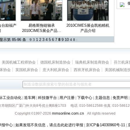
奎
展会台励福产
易格斯拖链轴承
2010CIMES展会凯柏精机
绍
2010CIMES展会产品...
产品介绍
前显示第 85-96 条
9
3
1
2
3
4
5
6
7
8
9
10
4
8
:
美国机械工程师协会
德国机床制造协会
瑞典机床制造商协会
芬兰机床
床协会
英国机床协会
意大利机床协会
西班牙机床协会
美国机械制造
际工业自动化
造车网
科技微平台
用户注册
下载中心
主题信息
免责声明
|
|
|
|
|
|
市朝阳区广渠门外大街8号优士阁B座1703 电话: 010-58612588 传真: 010-58612
mmsonline.com.cn
Copyright ©1997-2026
All rights reserved
举报中心
如果发现不良信息，请点击此处进行举报
京ICP备14030960号-11
|
|
|