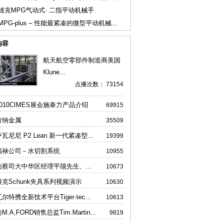
雄克MPG气动式· 二指平动机械手
MPG-plus – 性能最紧凑的微型平动机械...
内容
航天航空零部件制造商美国
Klune...
点播次数： 73154
2010CIMES展会施泰力产品介绍
69915
肯纳金属
35509
瓦尼尼 P2 Lean 新一代紧凑型...
19399
福禄公司－水切割系统
10955
访蔡司大中华区经理平颉先生、...
10673
雄克Schunk夹具系列视频演示
10630
尔特携全新技术平台Tiger·tec...
10613
M.A,FORD销售总监Tim.Martin...
9819