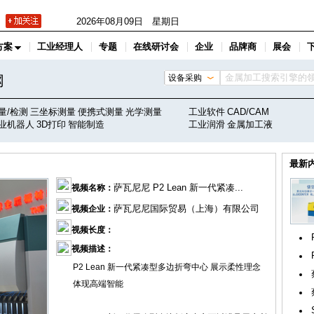
2026年08月09日 星期日
方案
工业经理人
专题
在线研讨会
企业
品牌商
展会
网
设备采购
量/检测
三坐标测量
便携式测量
光学测量
工业软件
CAD/CAM
业机器人
3D打印
智能制造
工业润滑
金属加工液
最新
萨瓦尼尼 P2 Lean 新一代紧凑...
视频名称：
萨瓦尼尼国际贸易（上海）有限公司
视频企业：
视频长度：
视频描述：
P2 Lean 新一代紧凑型多边折弯中心 展示柔性理念
体现高端智能