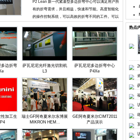
P2 Lean 新一代紧凑型多边折弯中心可以满足用户所
有的折弯需求，并且精益，快速和节能。高度智能化
的操作控制系统，可以高效的折弯不同的工件。可以
说，P2 Lean不仅仅是一台设备，...
热点
型多边折弯
萨瓦尼尼光纤激光切割机
萨瓦尼尼多边折弯中心
Xe
L3
P4Xe
萨
柔性加工生
瑞士GF阿奇夏米尔东博展
GE阿奇夏米尔CIMT2011
P4
MIKRON HEM...
产品演示
瓦
访