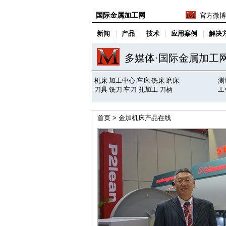
国际金属加工网
官方微博
新闻
产品
技术
应用案例
解决
多媒体·国际金属加工
机床
加工中心
车床
铣床
磨床
测
刀具
铣刀
车刀
孔加工
刀柄
工
首页
> 金加机床产品在线