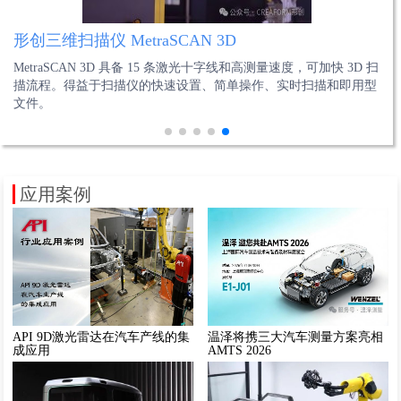
形创三维扫描仪 MetraSCAN 3D
蔡司 METROTOM 1500CT系统
海克斯康电池极片毛刺自动全检仪
温泽exaCT无损检测解决方案
API Radian系列激光跟踪仪
MetraSCAN 3D 具备 15 条激光十字线和高测量速度，可加快 3D 扫
这款CT系统配备微焦点大功率射线管，长距射线源和探测器设
自动全检仪装配极片毛刺AI专用算法与定制光学系统，能同步检测
温泽exaCT通过微焦点X射线扫描生成电芯内部三维图像，精准识
Radian激光跟踪仪是一款便携式设备，全机重量不到11Kg，机身附
描流程。得益于扫描仪的快速设置、简单操作、实时扫描和即用型
计，实现高放大倍率，可看到更微小的细节。
电池极片的正面与侧面毛刺，还可检测熔珠、露箔等瑕疵。
别金属颗粒（如铜屑、铁屑等）的尺寸、位置及密度分布。
带有电池供电系统，能够在没有电源的情况下提供长时间工作续
文件。
航。
应用案例
API 9D激光雷达在汽车产线的集
温泽将携三大汽车测量方案亮相
成应用
AMTS 2026