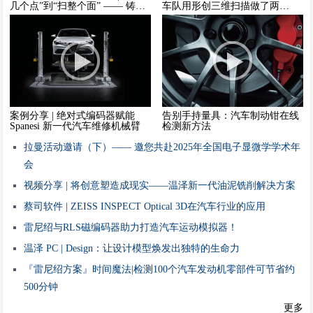
几个点”到“扫整个面” —— 铸件
车队用形创三维扫描做了两
检测的效率革命
件“小事”：为车手“定制”信心，
为车身“锁定”合规
案例分享 | 绝对式编码器赋能
告别手持量具：汽车制动钳在线
Spanesi 新一代汽车维修机械臂
检测新方法
拉曼活动邀请（下）—— 邀您共赴2025年全国电子显微学学术年
会
视频分享 | 将创意塑造成现实——温泽新一代油泥铣削解决方案
蔡司软件 | ZEISS INSPECT Optical 3D在汽车行业的应用
雷尼绍与RLS磁编码器助力打造汽车运动模拟器！
温泽 PC | Design：让设计模型焕发出独特的生命力
『雷尼绍方案』时间魔法|检测100个汽车发动机零部件可节省约
500分钟
更多