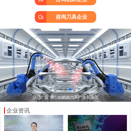
咨询刀具企业
以“智”提“质” AI赋能汽车产业新场景
AI技术爆发，汽车业迎智能化革命
智能网联引领新能源车产业升级
企业资讯