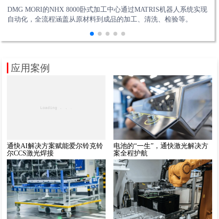
西门子 PAVE360 利用西门子 Innexis™ 软件环境和支持技术，帮助
Equator比对仪适用于检测各种工件的直径、垂直度和同心度等所有
易格斯chainflex高柔性电缆确保低颗粒排放，适用于电池生产、半
DMG MORI的NHX 8000卧式加工中心通过MATRIS机器人系统实现
FF-1250H L采用高速主轴等技术，配备大型旋转工作台，实现工序
用户构建 ADAS 与 IVI 功能的系统级数字孪生模型。
尺寸。Equator比对仪还可根据新的工件和设计变更重新编程。
导体制造等领域。可提供完整自动化解决方案。
自动化，全流程涵盖从原材料到成品的加工、清洗、检验等。
高度集约。其专为重型铝切削设计，显著缩短生产周期。
应用案例
通快AI解决方案赋能爱尔铃克铃
电池的“一生”，通快激光解决方
尔CCS激光焊接
案全程护航