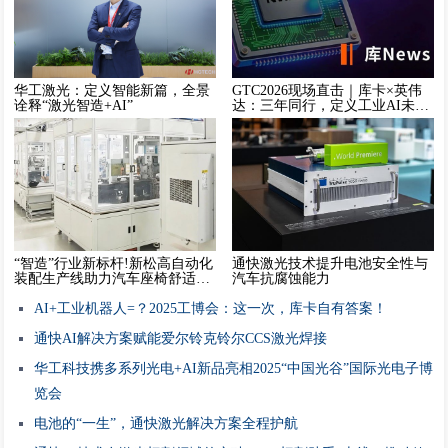
华工激光：定义智能新篇，全景
GTC2026现场直击｜库卡×英伟
诠释“激光智造+AI”
达：三年同行，定义工业AI未
来！
“智造”行业新标杆!新松高自动化
通快激光技术提升电池安全性与
装配生产线助力汽车座椅舒适系
汽车抗腐蚀能力
统控制阀全面量产
AI+工业机器人=？2025工博会：这一次，库卡自有答案！
通快AI解决方案赋能爱尔铃克铃尔CCS激光焊接
华工科技携多系列光电+AI新品亮相2025“中国光谷”国际光电子博
览会
电池的“一生”，通快激光解决方案全程护航