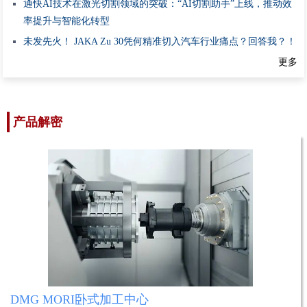
通快AI技术在激光切割领域的突破：“AI切割助手”上线，推动效
率提升与智能化转型
未发先火！ JAKA Zu 30凭何精准切入汽车行业痛点？回答我？！
更多
产品解密
西门子 PAVE360 软件业软件
雷尼绍Equator™比对仪
易格斯拖链
DMG MORI卧式加工中心
山崎马扎克FF-1250H L卧式加工中心