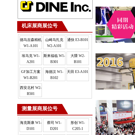
机床展商展位号
德马吉森精机
山崎马扎克
通快 E3-B101
W1-A101
W2-A101
埃马克 W1-
斯来福临 W1-
大隈 W2-
A201
B301
B101
GF加工方案
海德汉 W1-
天田 E3-A101
W1-B201
B102
西安北村 W2-
B501
测量展商展位号
海克斯康 W1-
蔡司 W1-
形创 W1-
D101
D201
C205-1