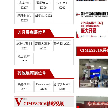
温泽 W1-
雷尼绍 W1-
法如 W1-
D207
D306
C202
基恩士 W1-
API W1-C102
D203
刀具展商展位号
株洲钻石 E4-
高耐大因 E4-
蓝帜 E4-A201
B201
A102
CIMES2016
欧士机 E5-
202
其他展商展位号
易格斯 E2-
Delcam W4-
迪培软件 W1-
A701
A608
A001
V
ideo
CIMES2016精彩视频