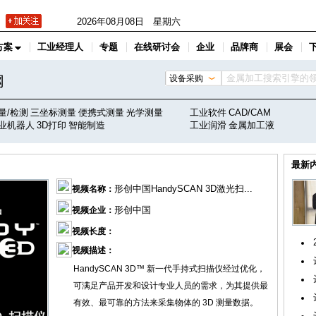
2026年08月08日 星期六
方案
工业经理人
专题
在线研讨会
企业
品牌商
展会
网
设备采购
量/检测
三坐标测量
便携式测量
光学测量
工业软件
CAD/CAM
业机器人
3D打印
智能制造
工业润滑
金属加工液
最新
形创中国HandySCAN 3D激光扫...
视频名称：
形创中国
视频企业：
视频长度：
视频描述：
HandySCAN 3D™ 新一代手持式扫描仪经过优化，
可满足产品开发和设计专业人员的需求，为其提供最
有效、最可靠的方法来采集物体的 3D 测量数据。