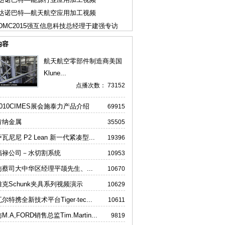
达诺巴特—航天航空应用加工视频
DMC2015强互信息科技总经理于建强专访
内容
航天航空零部件制造商美国
Klune...
点播次数： 73152
2010CIMES展会施泰力产品介绍
69915
肯纳金属
35505
瓦尼尼 P2 Lean 新一代紧凑型...
19396
福禄公司－水切割系统
10953
访蔡司大中华区经理平颉先生、...
10670
雄克Schunk夹具系列视频演示
10629
尔特携全新技术平台Tiger·tec...
10611
M.A,FORD销售总监Tim.Martin...
9819