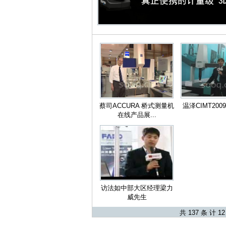
蔡司ACCURA 桥式测量机
温泽CIMT20
在线产品展...
访法如中部大区经理梁力
威先生
共 137 条 计 