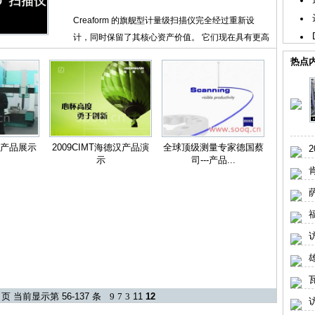
Creaform 的旗舰型计量级扫描仪完全经过重新设
计，同时保留了其核心资产价值。 它们现在具有更高
的...
热点
09产品展示
2009CIMT海德汉产品演
全球顶级测量专家德国蔡
示
司---产品...
萨
瓦
12 页 当前显示第 56-137 条
9
7
3
11
12
访