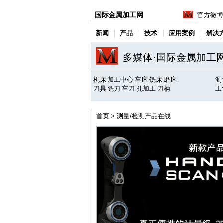
国际金属加工网
官方微博
新闻
产品
技术
应用案例
解决
多媒体·国际金属加工
机床
加工中心
车床
铣床
磨床
测
刀具
铣刀
车刀
孔加工
刀柄
工
首页
> 测量/检测产品在线