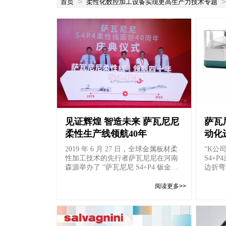
>
>
首页
柔性化数控加工设备实现更高生产力技术专题
见证辉煌 智造未来 萨瓦尼尼
萨瓦
柔性生产线领航40年
动化
​2019 年 6 月 27 日，全球金属板材柔
“K公
性加工技术的先行者萨瓦尼尼在河南
S4+
森源举办了 “萨瓦尼尼 S4+P4 钣金柔
边折弯
性生产线面世 40 周...
成为钣
阅读更多>>