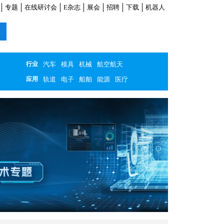
专题
在线研讨会
E杂志
展会
招聘
下载
机器人
行业
汽车
模具
机械
航空航天
应用
轨道
电子
船舶
能源
医疗