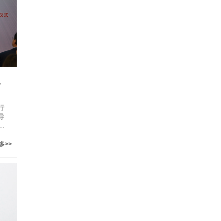
生
文
行
导
、
多>>