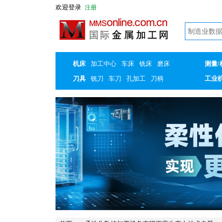
欢迎登录
注册
机床
加工中心
车床
铣床
磨床
测量/
刀具
铣刀
车刀
孔加工
刀柄
工业