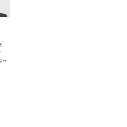
行
到，
家
整
多>>