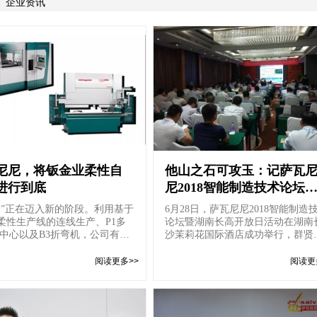
企业资讯
尼尼，将钣金业柔性自
他山之石可攻玉：记萨瓦
进行到底
尼2018智能制造技术论坛
湖南长高开放日活动
司”正在迈入新的阶段。利用基于
6月28日，萨瓦尼尼2018智能制造
P4柔性生产线的连线生产、P1多
论坛暨湖南长高开放日活动在湖南
中心以及B3折弯机，公司有望
沙茉莉花国际酒店成功举行，群贤
金柔性生产的行业...
至，少长咸集，来自全国...
阅读更多>>
阅读更