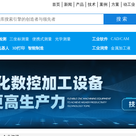
首页
新闻
产品
技术
案例
方案
动工业
CAD/CAM
检测
三坐标测量
便携式测量
光学测量
工业软件
机器人
3D打印
智能制造
工业润滑
金属加工液