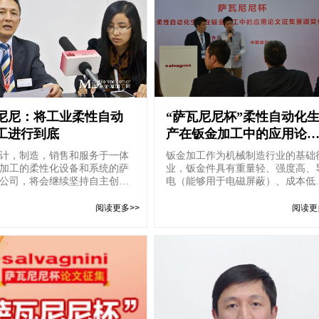
尼尼：将工业柔性自动
“萨瓦尼尼杯”柔性自动化
工进行到底
产在钣金加工中的应用论
征集赛颁奖仪式
计，制造，销售和服务于一体
钣金加工作为机械制造行业的基础
加工的柔性化设备和系统的萨
业，钣金件具有重量轻、强度高、
公司，将会继续坚持自主创新
电（能够用于电磁屏蔽）、成本低
突破，积极带动国内...
大规模量产性能好等特点，...
阅读更多>>
阅读更